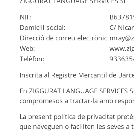
ZIGGURAT LANGUAGE SERVICES SL
NIF:
B63781
Domicili social:
C/ Nica
Direcció de correu electrònic:
mray@zi
Web:
www.zig
Telèfon:
933635
Inscrita al Registre Mercantil de Bar
En ZIGGURAT LANGUAGE SERVICES SL, r
compromesos a tractar-la amb responsa
La present política de privacitat pret
que naveguen o faciliten les seves a t