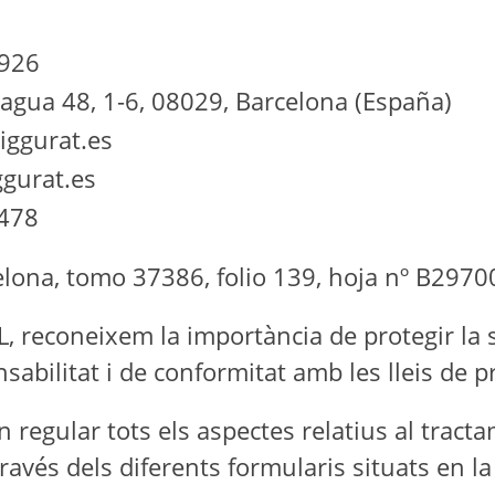
926
ragua 48, 1-6, 08029, Barcelona (España)
ggurat.es
gurat.es
478
celona, tomo 37386, folio 139, hoja nº B29700
econeixem la importància de protegir la s
bilitat i de conformitat amb les lleis de p
én regular tots els aspectes relatius al trac
ravés dels diferents formularis situats en l