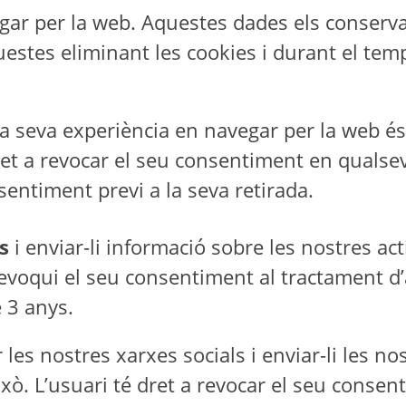
egar per la web. Aquestes dades els conserv
stes eliminant les cookies i durant el temp
 la seva experiència en navegar per la web é
dret a revocar el seu consentiment en quals
sentiment previ a la seva retirada.
s
i enviar-li informació sobre les nostres ac
evoqui el seu consentiment al tractament d’
 3 anys.
les nostres xarxes socials i enviar-li les nost
xò. L’usuari té dret a revocar el seu cons