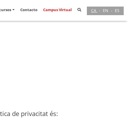
cursos
Contacto
Campus Virtual
CA
-
EN
-
ES
ica de privacitat és: