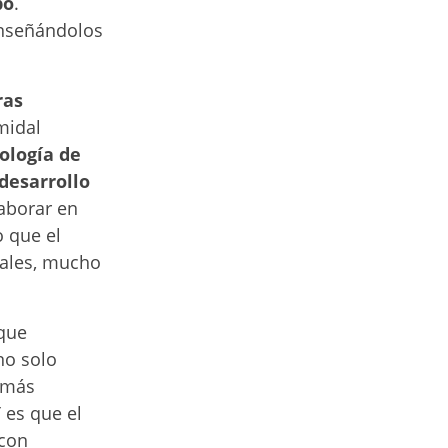
po
.
enseñándolos
ras
midal
ología de
desarrollo
aborar en
o que el
iales, mucho
 que
no solo
 más
 es que el
 con