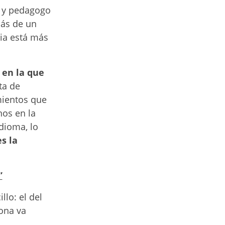
fo y pedagogo
más de un
ia está más
 en la que
ata de
mientos que
os en la
dioma, lo
s la
”
lo: el del
sona va