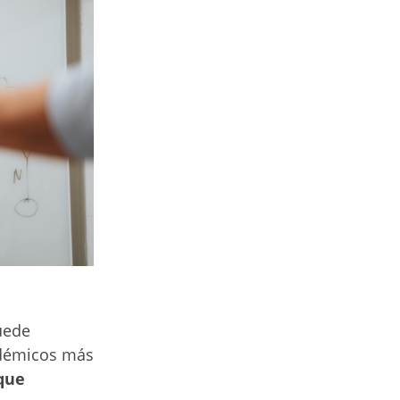
puede
adémicos más
que