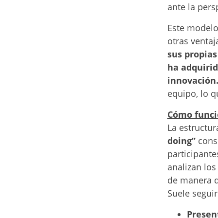
ante la pers
Este modelo
otras ventaj
sus propias
ha adquirid
innovación
equipo, lo 
Cómo funcio
La estructu
doing”
consi
participante
analizan los
de manera q
Suele segui
Presen