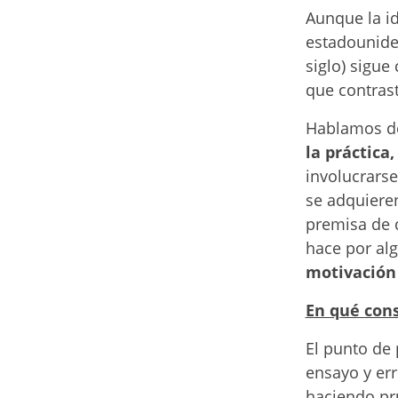
Aunque la id
estadounide
siglo) sigu
que contras
Hablamos 
la práctica,
involucrarse
se adquiere
premisa de q
hace por alg
motivación
En qué cons
El punto de 
ensayo y err
haciendo pr