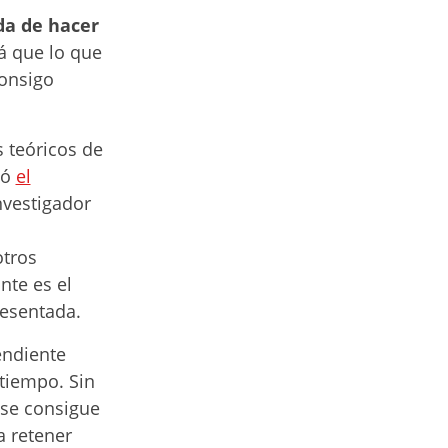
da de hacer
á que lo que
consigo
s teóricos de
ló
el
investigador
n
otros
nte es el
resentada.
endiente
tiempo. Sin
 se consigue
a retener