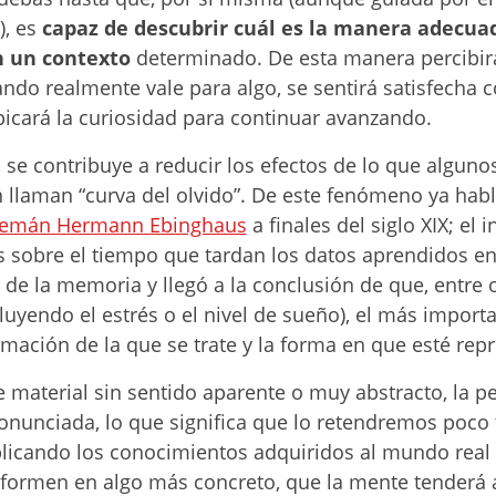
), es
capaz de descubrir cuál es la manera adecua
n un contexto
determinado. De esta manera percibir
ando realmente vale para algo, se sentirá satisfecha 
icará la curiosidad para continuar avanzando.
 se contribuye a reducir los efectos de lo que alguno
n llaman “curva del olvido”. De este fenómeno ya hab
alemán Hermann Ebinghaus
a finales del siglo XIX; el 
s sobre el tiempo que tardan los datos aprendidos e
de la memoria y llegó a la conclusión de que, entre 
cluyendo el estrés o el nivel de sueño), el más importa
rmación de la que se trate y la forma en que esté rep
de material sin sentido aparente o muy abstracto, la p
onunciada, lo que significa que lo retendremos poco 
licando los conocimientos adquiridos al mundo real
sformen en algo más concreto, que la mente tenderá 