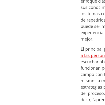
enfoque clás
sus conocim
los temas c
de repetirlo
puede ser m
experiencia
mejor.
El principa
a las perso
escuchar al 
funcionar, 
campo con h
mismos a me
estrategias 
del proceso.
decir, “apre