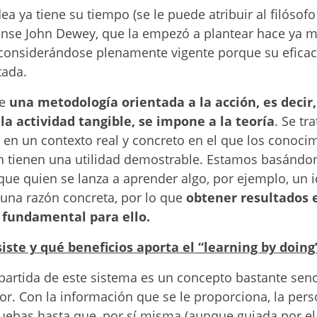
ea ya tiene su tiempo (se le puede atribuir al filóso
nse John Dewey, que la empezó a plantear hace ya 
e considerándose plenamente vigente porque su eficac
tada.
de
una metodología orientada a la acción, es decir,
 la actividad tangible, se impone a la teoría
. Se tr
 en un contexto real y concreto en el que los conoci
n tienen una utilidad demostrable. Estamos basándon
ue quien se lanza a aprender algo, por ejemplo, un i
una razón concreta, por lo que
obtener resultados e
 fundamental para ello.
iste y qué beneficios aporta el “learning by doing
partida de este sistema es un concepto bastante sencil
or. Con la información que se le proporciona, la per
uebas hasta que, por sí misma (aunque guiada por el