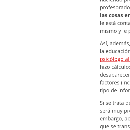
profesorado
las cosas e
le está cont
mismo y le p
Así, además,
la educació
psicólogo 
hizo cálculo
desaparecer 
factores (in
tipo de info
Si se trata 
será muy pr
embargo, ap
que se tran