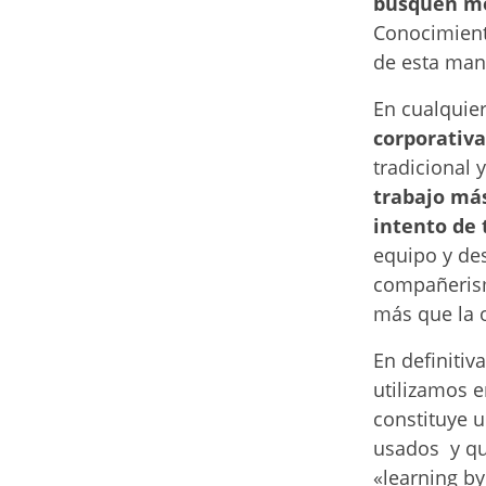
busquen me
Conocimient
de esta man
En cualquier
corporativa
tradicional 
trabajo más
intento de 
equipo y des
compañerism
más que la 
En definitiv
utilizamos 
constituye 
usados y que
«learning by