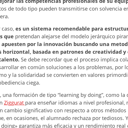
jorar las competencias profesionales de su equi
os de todo tipo pueden transmitirse con solvencia 
era.
 caso,
es un sistema recomendable para estructu
s que
pretendan alejarse del modelo jerárquico pira
y
apuesten por la innovación buscando una metod
 horizontal
,
basada en patrones de creatividad y 
talento.
Se debe recordar que el proceso implica col
arrollar en común soluciones a los problemas, por l
o y la solidaridad se convierten en valores primord
obediencia ciega.
a, una formación de tipo “learning by doing”, como la
en
Ziggurat
para enseñar idiomas a nivel profesional, 
un cambio significativo con respecto a otros métodos
, en ocasiones, el alumnado rechaza por tediosos. Y
 doing» garantiza más eficacia y un rendimiento real