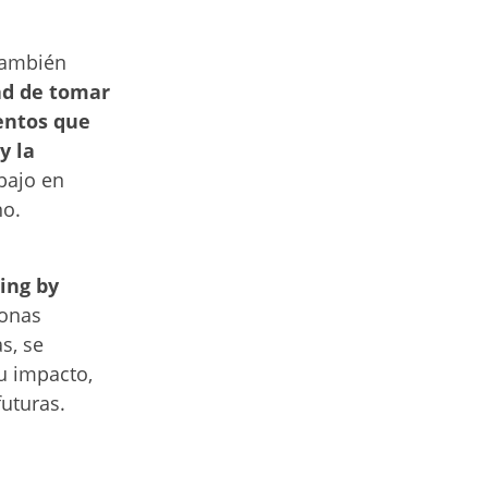
también
ad de tomar
entos que
y la
bajo en
no.
ing by
sonas
s, se
u impacto,
uturas.