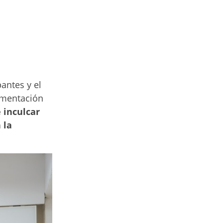
pantes y el
rimentación
 inculcar
 la