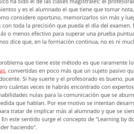
ico ha sido el de las clases magistrales: el profesor
ientos y es el alumnado el que tiene que tomar nota,
omo considere oportuno, memorizarlos sin más y lue
s con toda la precisión que pueda el día del examen. 
ás o menos efectivo para superar una prueba puntual
 nos dice que, en la formación continua, no es ni mu
l problema que tiene este método es que raramente l
nas
, convertidas en poco más que un sujeto pasivo que
docente. Si hay suerte y el profesorado es bueno, pu
pero cuántas veces te habrás encontrado con expertos
abilidades nulas para la comunicación que se aburre
dida que hablan. Por ese motivo se intentan desarro
para tratar de implicar más al alumnado y que se sien
 En este sentido surge el concepto de “Learning by do
nder haciendo”.