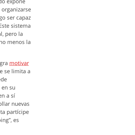
ado expone
 organizarse
go ser capaz
Este sistema
, pero la
cho menos la
ogra
motivar
 se limita a
ede
 en su
n a sí
llar nuevas
ta partícipe
ing”, es