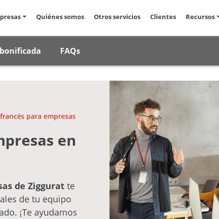
presas
Quiénes somos
Otros servicios
Clientes
Recursos
bonificada
FAQs
francés para empresas
mpresas en
as de Ziggurat
te
ales de tu equipo
zado. ¡Te ayudamos