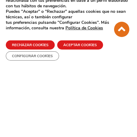
relacionada con tus preferencias en base a un perfil elaborado
con tus hábitos de navegación.
Puedes "Aceptar" o "Rechazar" aquellas cookies que no sean
técnicas, así o también configurar
tus preferencias pulsando "Configurar Cookies". Más
información, consulta nuestra
Política de Cookies
RECHAZAR COOKIES
ACEPTAR COOKIES
Barcelona
CONFIGURAR COOKIES
Nicaragua 48, 1º 6ª - 08029 Barcelona
Tel.
93 363 54 78
- Whatsapp
652 387 880
info@ziggurat.es
Idiomas para empresas
Otros servicios
Contacta / Trabaja con nosotros
Política de privacidad