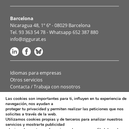
Barcelona
Nicaragua 48, 1º 6ª - 08029 Barcelona
Tel.
93 363 54 78
- Whatsapp
652 387 880
info@ziggurat.es
Idiomas para empresas
Otros servicios
Contacta / Trabaja con nosotros
Política de privacidad
Las cookies son importantes para ti, influyen en tu experiencia de
Aviso Legal y Normas del Blog
navegación, nos ayudan a
Canal ético
proteger tu privacidad y permiten realizar las peticiones que nos
Política de cookies
solicites a través de la web.
Utilizamos cookies propias y de terceros para analizar nuestros
Política de Redes Sociales
servicios y mostrarte publicidad