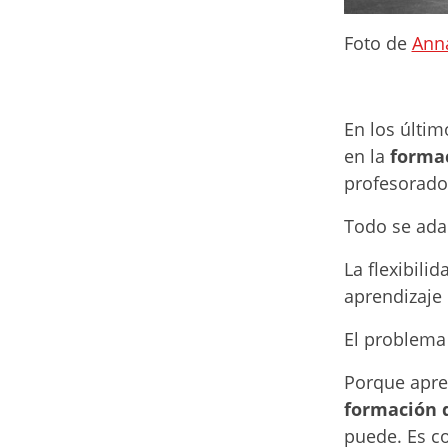
Foto de
Anna
En los últim
en la
forma
profesorad
Todo se adap
La flexibilid
aprendizaje 
El problema
Porque apre
formación 
puede. Es c