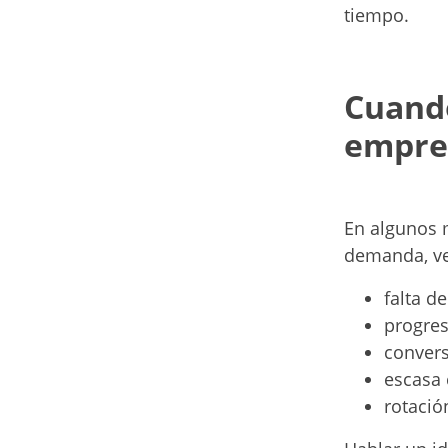
tiempo.
Cuando
empres
En algunos 
demanda, ve
falta d
progres
convers
escasa 
rotació