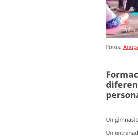
Fotos:
Anup
Formaci
diferen
person
Un gimnasio 
Un entrenado