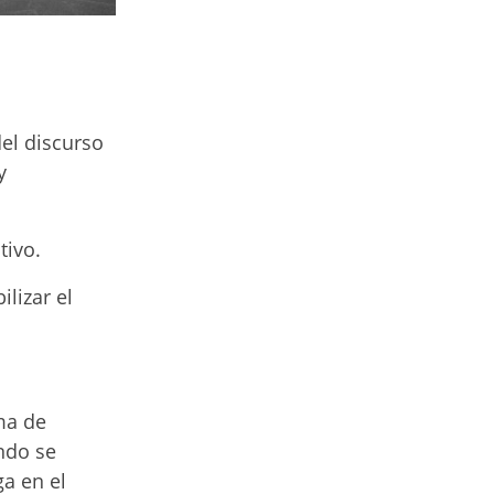
del discurso
y
tivo.
ilizar el
ma de
ando se
a en el