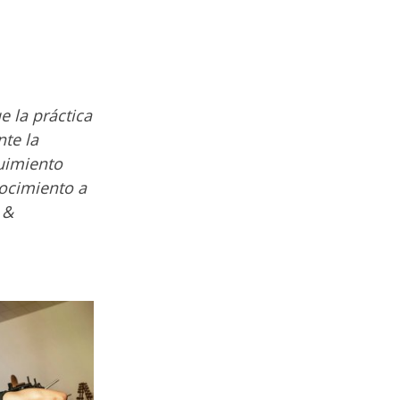
 la práctica
nte la
guimiento
nocimiento a
 &