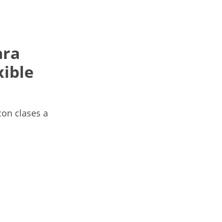
ara
xible
on clases a