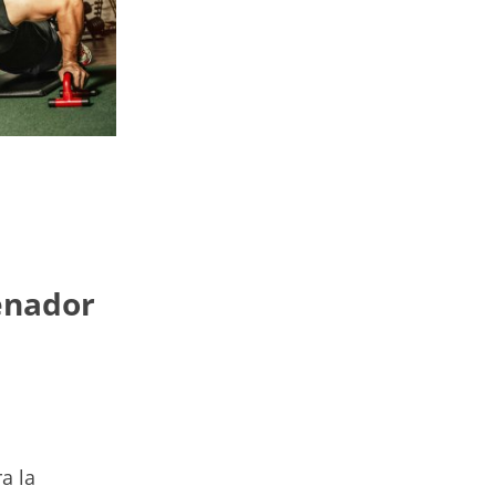
enador
a la