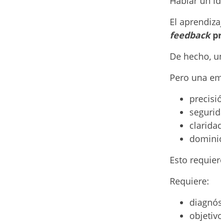
Hablar un id
El aprendiza
feedback
pr
De hecho, un
Pero una em
precisi
segurid
clarida
dominio
Esto requier
Requiere:
diagnóst
objetiv